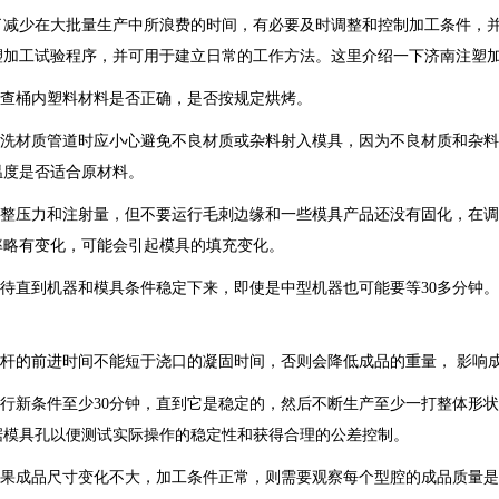
了减少在大批量生产中所浪费的时间，有必要及时调整和控制加工条件，
塑加工试验程序，并可用于建立日常的工作方法。这里介绍一下济南注塑
.检查桶内塑料材料是否正确，是否按规定烘烤。
.清洗材质管道时应小心避免不良材质或杂料射入模具，因为不良材质和杂
温度是否适合原材料。
.调整压力和注射量，但不要运行毛刺边缘和一些模具产品还没有固化，在
率略有变化，可能会引起模具的填充变化。
.等待直到机器和模具条件稳定下来，即使是中型机器也可能要等30多分钟
。
.螺杆的前进时间不能短于浇口的凝固时间，否则会降低成品的重量， 影响
.运行新条件至少30分钟，直到它是稳定的，然后不断生产至少一打整体形
据模具孔以便测试实际操作的稳定性和获得合理的公差控制。
.如果成品尺寸变化不大，加工条件正常，则需要观察每个型腔的成品质量