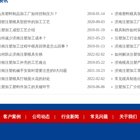
资讯
山东塑料制品加工厂如何控制压力？
2018-01-14
»
济南塑料模具
精密注塑模具型腔件的加工工艺
2020-09-03
»
济南注塑加工厂
注塑加工成型工艺介绍
2019-01-19
»
模具制作如何
如何减少济南注塑加工成本？
2021-05-23
»
注塑加工行业
济南注塑加工过程中模具回弹是怎么回事？
2019-01-13
»
济南注塑加工
如何防止济南注塑模具生锈
2022-02-02
»
如何解决注塑
济南注塑加工外壳的工艺难点
2019-05-22
»
济南模具注塑产
济南注塑机械手安装时需要注意的8大问题
2021-10-23
»
济南注塑加工
济南注塑模具打镜面火花的好处
2022-02-02
»
常见模具制造
注塑加工塑料件加工的关键环节
2019-06-06
»
注塑加工厂介绍
客户案例
|
公司动态
|
行业新闻
|
常见问题
|
关于我们