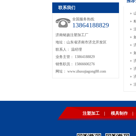
推荐
联系我们
»
全国服务热线:
»
13864188829
»
济南铭扬注塑加工厂
»
地址：山东省济南市济北开发区
»
联系人： 温经理
»
业务主管： 13864188829
»
销售职员： 15866600276
»
网址：
www.zhusujiagong88.com
»
»
注塑加工
|
模具制作
|