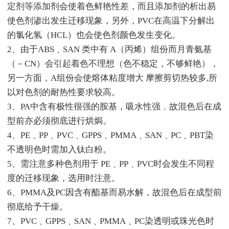
定剂等添加剂会使着色鲜艳性差，而且添加剂的析出易
使色剂渗出发生迁移现象，另外，PVC在高温下分解出
的氯化氢（HCL）也会使色剂颜色发生变化。
2、由于ABS﹑SAN 类中有 A（丙烯）组份而月青氨基
（－CN）会引起着色不理想（色不稳定，不够鲜艳），
另一方面，A组份会使熔体粘度增大 摩擦剪切热较多,所
以对色剂的耐热性要求较高。
3、PA中含有极性很强的胺基，吸水性强﹐故混色后在成
型前亦必须彻底进行烘焗。
4、PE﹑PP﹑PVC﹑GPPS﹑PMMA﹑SAN﹑PC﹑PBT染
不透明色时需加入钛白粉。
5、需注意多种色剂用于 PE﹑PP﹑PVC时会发生不同程
度的迁移现象，选用时注意。
6、PMMA及PC因含有酯基而易水解，故混色后在成型前
彻底给予干燥。
7、PVC﹑GPPS﹑SAN﹑PMMA﹑PC染透明或珠光色时