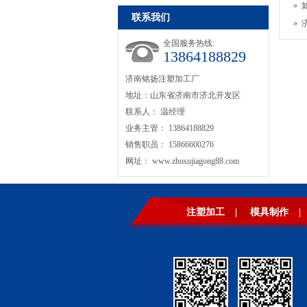
»
联系我们
»
全国服务热线:
13864188829
济南铭扬注塑加工厂
地址：山东省济南市济北开发区
联系人： 温经理
业务主管： 13864188829
销售职员： 15866600276
网址：
www.zhusujiagong88.com
注塑加工
|
模具制作
|