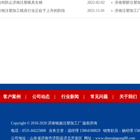
如何防止济南注塑模具生锈
2022-02-02
»
济南塑胶注塑
济南注塑加工模具行业正处于上升的阶段
2021-11-01
»
济南注塑加工
客户案例
|
公司动态
|
行业新闻
|
常见问题
|
关于我们
Copyright © 2018-2020 济南铭扬注塑加工厂 版权所有
电话：0531-84225808 业务主管：温经理 13864188829 销售职员：杨经理 15866
公司地址：山东省济南市济阳县济北开发区 网址：www.zhusujiagong88.com