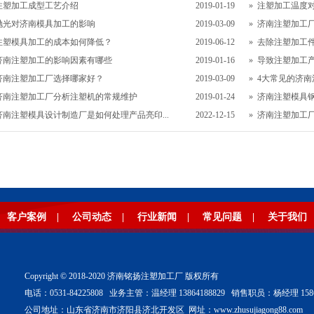
注塑加工成型工艺介绍
2019-01-19
»
注塑加工温度
抛光对济南模具加工的影响
2019-03-09
»
济南注塑加工厂
注塑模具加工的成本如何降低？
2019-06-12
»
去除注塑加工
济南注塑加工的影响因素有哪些
2019-01-16
»
导致注塑加工
济南注塑加工厂选择哪家好？
2019-03-09
»
4大常见的济
济南注塑加工厂分析注塑机的常规维护
2019-01-24
»
济南注塑模具
济南注塑模具设计制造厂是如何处理产品亮印...
2022-12-15
»
济南注塑加工厂
客户案例
|
公司动态
|
行业新闻
|
常见问题
|
关于我们
Copyright © 2018-2020 济南铭扬注塑加工厂 版权所有
电话：0531-84225808 业务主管：温经理 13864188829 销售职员：杨经理 15866
公司地址：山东省济南市济阳县济北开发区 网址：www.zhusujiagong88.com