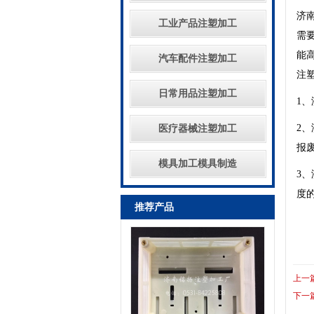
济
工业产品注塑加工
需
能
汽车配件注塑加工
注
日常用品注塑加工
1
2
医疗器械注塑加工
报
模具加工模具制造
3
度
推荐产品
上一
下一