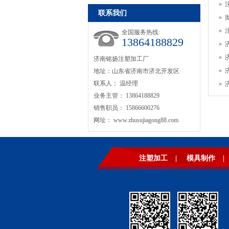
»
联系我们
»
»
全国服务热线:
13864188829
»
»
济南铭扬注塑加工厂
»
地址：山东省济南市济北开发区
联系人： 温经理
»
业务主管： 13864188829
销售职员： 15866600276
网址：
www.zhusujiagong88.com
注塑加工
|
模具制作
|