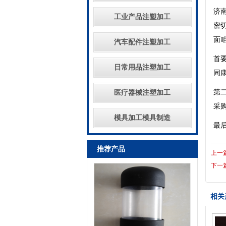
济
工业产品注塑加工
密
面
汽车配件注塑加工
首
日常用品注塑加工
同
第
医疗器械注塑加工
采
模具加工模具制造
最
推荐产品
上一
下一
相关