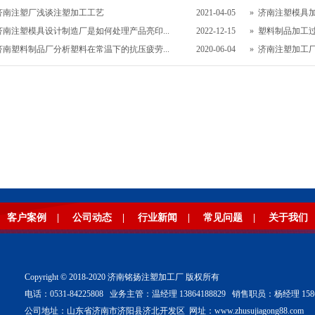
济南注塑厂浅谈注塑加工工艺
2021-04-05
»
济南注塑模具
济南注塑模具设计制造厂是如何处理产品亮印...
2022-12-15
»
塑料制品加工
济南塑料制品厂分析塑料在常温下的抗压疲劳...
2020-06-04
»
济南注塑加工
客户案例
|
公司动态
|
行业新闻
|
常见问题
|
关于我们
Copyright © 2018-2020 济南铭扬注塑加工厂 版权所有
电话：0531-84225808 业务主管：温经理 13864188829 销售职员：杨经理 15866
公司地址：山东省济南市济阳县济北开发区 网址：www.zhusujiagong88.com