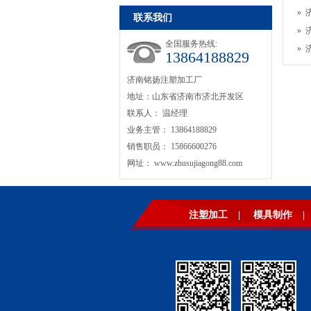
»
联系我们
»
全国服务热线:
»
13864188829
济南铭扬注塑加工厂
地址：山东省济南市济北开发区
联系人： 温经理
业务主管： 13864188829
销售职员： 15866600276
网址：
www.zhusujiagong88.com
注塑加工
|
模具制作
|