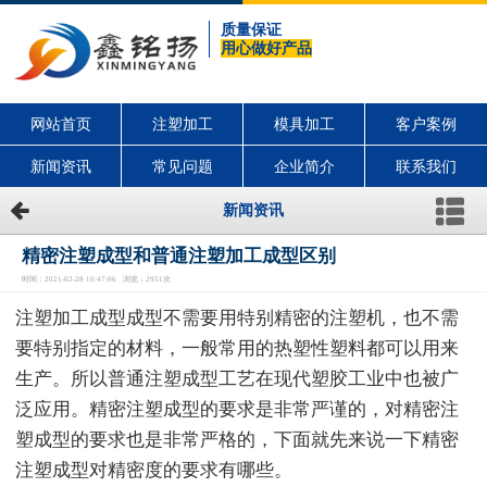
质量保证
用心做好产品
网站首页
注塑加工
模具加工
客户案例
新闻资讯
常见问题
企业简介
联系我们
新闻资讯
精密注塑成型和普通注塑加工成型区别
时间：2021-02-28 10:47:06 浏览：2951次
注塑加工成型成型不需要用特别精密的注塑机，也不需
要特别指定的材料，一般常用的热塑性塑料都可以用来
生产。所以普通注塑成型工艺在现代塑胶工业中也被广
泛应用。精密注塑成型的要求是非常严谨的，对精密注
塑成型的要求也是非常严格的，下面就先来说一下精密
注塑成型对精密度的要求有哪些。