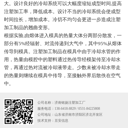
大。设计良好的冷却系统可以大幅度缩短成型时间,提高
注塑加工率，降低成本。设计不当的冷却系统会使成型
时间拉长，增加成本。冷切不均匀会更进一步造成注塑
加工制品的翘曲变形。
根据实验,由熔体进入模具的热量大体分两部分散发，一
部分有5%经辐射、对流传递到大气中，其中95%从熔体
传导到模具。注塑加工制品在模具中由于冷却水管的作
用，热量由模腔中的塑料通过热传导经模架传至冷却水
管，再通过热对流被冷却液带走。少数未被冷却水带走
的热量则继续在模具中传导，至接触外界后散佚在空气
中。
公司名称：济南铭扬注塑加工厂
服务电话：138-6418-8829 / 0531-84225808
公司地址：山东省济南市济阳区济北开发区
技术支持：
亘安信息